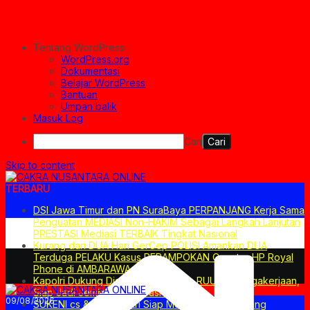
Tentang WordPress
WordPress.org
Dokumentasi
Belajar WordPress
Bantuan
Umpan balik
Masuk Log
Cari
Skip to content
TERBARU
DSI Jawa Timur dan PN SuraBaya PERPANJANG Kerja Sama
Penguatan MEDIASI Non-HAKIM Sebagai Langkah Lanjutan
PRESTASI Mediasi TERBAIK Tingkat Nasional
Kurang dari DUA Hari GerCep POLISI Amankan DUA
Terduga PELAKU Kasus PERAMPOKAN Counter HP Royal
Phone di AMBARAWA
Kapolri Dukung Dialog Penyusunan RUU Ketenagakerjaan,
Siap Jadi Jembatan Aspirasi Buruh
09/08/2026
SUKENI cs & Arlida Putri Siap Menghibur! Semarang