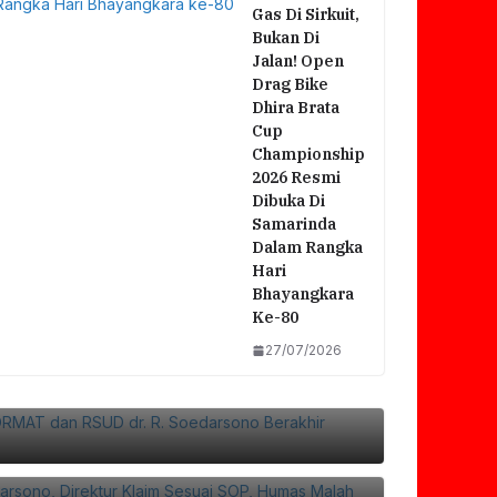
Gas Di Sirkuit,
Bukan Di
Jalan! Open
Drag Bike
Dhira Brata
Cup
Championship
2026 Resmi
Dibuka Di
Samarinda
Dalam Rangka
Hari
Bhayangkara
Ke-80
27/07/2026
si FORMAT Dan RSUD Dr. R. Soedarsono
Bersama
 Soedarsono, Direktur Klaim Sesuai SOP,
f Ke Rumah Duka