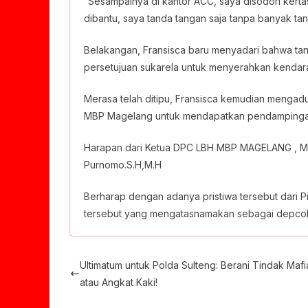
“Sesampainya di kantor ACC, saya disodori kertas
dibantu, saya tanda tangan saja tanpa banyak ta
Belakangan, Fransisca baru menyadari bahwa ta
persetujuan sukarela untuk menyerahkan kendaraa
Merasa telah ditipu, Fransisca kemudian mengad
MBP Magelang untuk mendapatkan pendampinga
Harapan dari Ketua DPC LBH MBP MAGELANG , Me
Purnomo.S.H,M.H
Berharap dengan adanya pristiwa tersebut dari 
tersebut yang mengatasnamakan sebagai depcol
Ultimatum untuk Polda Sulteng: Berani Tindak Maf
atau Angkat Kaki!