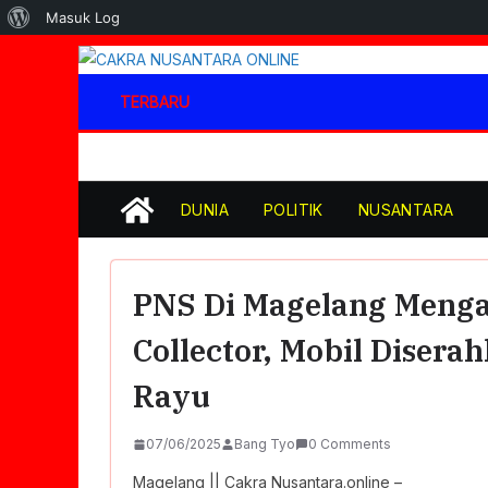
Tentang
Masuk Log
WordPress
Skip
to
TERBARU
content
DUNIA
POLITIK
NUSANTARA
PNS Di Magelang Meng
Collector, Mobil Diser
Rayu
07/06/2025
Bang Tyo
0 Comments
Magelang || Cakra Nusantara.online –