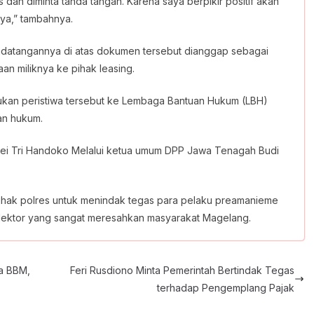
 dan diminta tanda tangan. Karena saya berpikir positif akan
nya,” tambahnya.
ndatangannya di atas dokumen tersebut dianggap sebagai
n miliknya ke pihak leasing.
ukan peristiwa tersebut ke Lembaga Bantuan Hukum (LBH)
n hukum.
i Tri Handoko Melalui ketua umum DPP Jawa Tenagah Budi
Pihak polres untuk menindak tegas para pelaku preamanieme
ektor yang sangat meresahkan masyarakat Magelang.
ia BBM,
Feri Rusdiono Minta Pemerintah Bertindak Tegas
terhadap Pengemplang Pajak