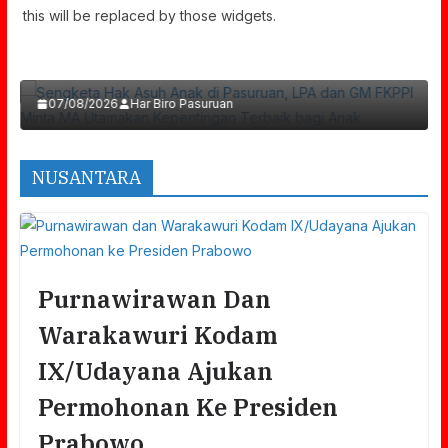
Sengketa Hak Asuh Anak Di Pasuruan, LPA
this will be replaced by those widgets.
Dan GM FKPPI Minta MA Utamakan
Kepentingan Terbaik Bagi Anak
07/08/2026
Har Biro Pasuruan
NUSANTARA
Purnawirawan Dan
Warakawuri Kodam
IX/Udayana Ajukan
Permohonan Ke Presiden
Prabowo