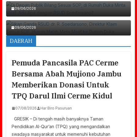
Direktur Klaim Sesuai SOP, Humas Malah
09/06/2026
Minta Maaf Ke Rumah Duka
09/06/2026
DAERAH
Pemuda Pancasila PAC Cerme
Bersama Abah Mujiono Jambu
Memberikan Donasi Untuk
TPQ Darul Ilmi Cerme Kidul
07/08/2026
Har Biro Pasuruan
GRESIK – Di tengah masih banyaknya Taman
Pendidikan Al-Qur’an (TPQ) yang mengandalkan
swadaya masyarakat untuk memenuhi kebutuhan