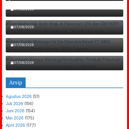
Dan GM FKPPI Minta MA Utamakan
07/08/2026
Bikin Publik Melongo! Ini Dia Rencana Besar
Kepentingan Terbaik Bagi Anak
PT KING NUSANTARA Dibalik Proyek CIRDP
07/08/2026
Komitmen Bangun Keluarga Berkualitas,
Cirebon
Pemkab Pasuruan Terima Penghargaan
07/08/2026
Kemendukbangga/BKKBN
07/08/2026
Arsip
Agustus 2026
(51)
Juli 2026
(156)
Juni 2026
(154)
Mei 2026
(175)
April 2026
(177)