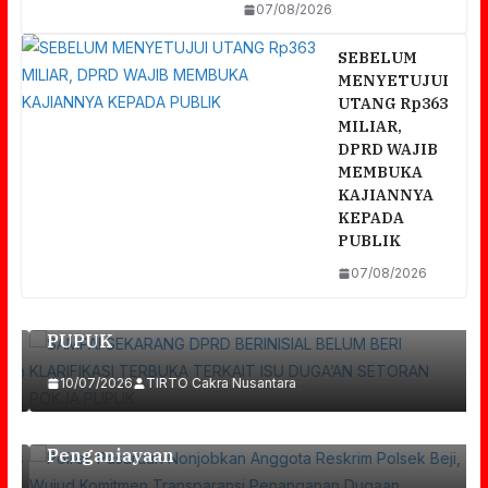
07/08/2026
SEBELUM
MENYETUJUI
UTANG Rp363
MILIAR,
DPRD WAJIB
MEMBUKA
KAJIANNYA
KEPADA
r
SAMPAI SEKARANG DPRD BERINISIAL
PUBLIK
BELUM BERI KLARIFIKASI TERBUKA
07/08/2026
TERKAIT ISU DUGA’AN SETORAN POKJA
PUPUK
Polres Pasuruan Nonjobkan Anggota
Reskrim Polsek Beji, Wujud Komitmen
10/07/2026
TIRTO Cakra Nusantara
Transparansi Penanganan Dugaan
Penganiayaan
Jadwal Lengkap BIAS Kota Pasuruan: