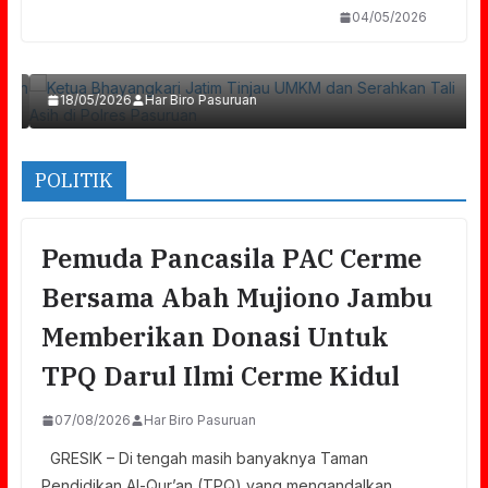
04/05/2026
Ketua Bhayangkari Jatim Tinjau UMKM Dan
Serahkan Tali Asih Di Polres Pasuruan
18/05/2026
Har Biro Pasuruan
POLITIK
Pemuda Pancasila PAC Cerme
Bersama Abah Mujiono Jambu
Memberikan Donasi Untuk
TPQ Darul Ilmi Cerme Kidul
07/08/2026
Har Biro Pasuruan
GRESIK – Di tengah masih banyaknya Taman
Pendidikan Al-Qur’an (TPQ) yang mengandalkan