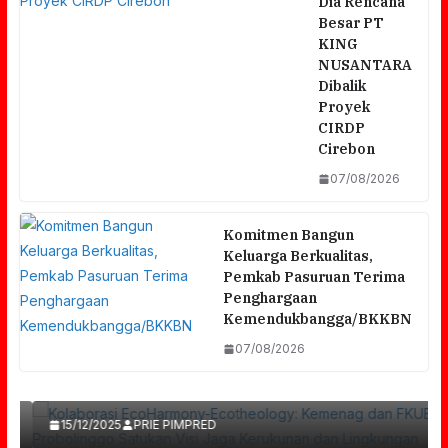
Dia Rencana
Besar PT
KING
NUSANTARA
Dibalik
Proyek
CIRDP
Cirebon
07/08/2026
Komitmen Bangun
Keluarga Berkualitas,
Pemkab Pasuruan Terima
Penghargaan
Kemendukbangga/BKKBN
Kolaborasi EcoHarmony-Ecotheology:
07/08/2026
Kemenag Dan FKUB Probolinggo Satukan
Pemuda Pancasila PAC Cerme Bersama Abah
Visi Jaga Kerukunan Dan Lingkungan
Mujiono Jambu Memberikan Donasi Untuk
15/12/2025
PRIE PIMPRED
Sengketa Hak Asuh Anak Di Pasuruan, LPA
TPQ Darul Ilmi Cerme Kidul