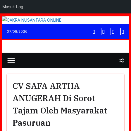
Masuk Log
Skip
to
07/08/2026
content
CV SAFA ARTHA
ANUGERAH Di Sorot
Tajam Oleh Masyarakat
Pasuruan