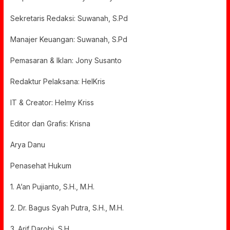
Sekretaris Redaksi: Suwanah, S.Pd
Manajer Keuangan: Suwanah, S.Pd
Pemasaran & Iklan: Jony Susanto
Redaktur Pelaksana: HelKris
IT & Creator: Helmy Kriss
Editor dan Grafis: Krisna
Arya Danu
Penasehat Hukum
1. A’an Pujianto, S.H., M.H.
2. Dr. Bagus Syah Putra, S.H., M.H.
3. Arif Darobi, S.H.