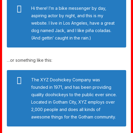
Hi there! I’m a bike messenger by day,
aspiring actor by night, and this is my
website. I live in Los Angeles, have a great
dog named Jack, and I like piña coladas.
(And gettin’ caught in the rain.)
…or something like this:
The XYZ Doohickey Company was
founded in 1971, and has been providing
quality doohickeys to the public ever since.
Located in Gotham City, XYZ employs over
2,000 people and does all kinds of
awesome things for the Gotham community.