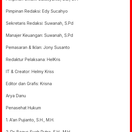
Pimpinan Redaksi: Edy Sucahyo
Sekretaris Redaksi: Suwanah, S.Pd
Manajer Keuangan: Suwanah, S.Pd
Pemasaran & Iklan: Jony Susanto
Redaktur Pelaksana: HelKris
IT & Creator: Helmy Kriss
Editor dan Grafis: Krisna
Arya Danu
Penasehat Hukum
1. A’an Pujianto, S.H., M.H.
2. Dr. Bagus Syah Putra, S.H., M.H.