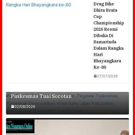
Drag Bike
Dhira Brata
Cup
Championship
2026 Resmi
Dibuka Di
Samarinda
Dalam Rangka
Hari
Bhayangkara
Diduga Ingkari Surat Pernyataan, Pegawai
Ke-80
Puskesmas Pohjentrek Dipersoalkan; Klaim
27/07/2026
Bahu Jalan Kabupaten Sebagai Aset
Puskesmas Tuai Sorotan
02/08/2026