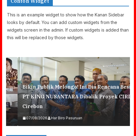
Contoh Widget
This is an example widget to show how the Kanan Sidebar
looks by default. You can add custom widgets from the
widgets screen in the admin. If custom widgets is added than
this will be replaced by those widgets.
Bikin Publik Melongo! Ini Dia Rencana Besar
PT KING NUSANTARA Dibalik Proyek CIRDP
Cirebon
07/08/2026
Har Biro Pasuruan