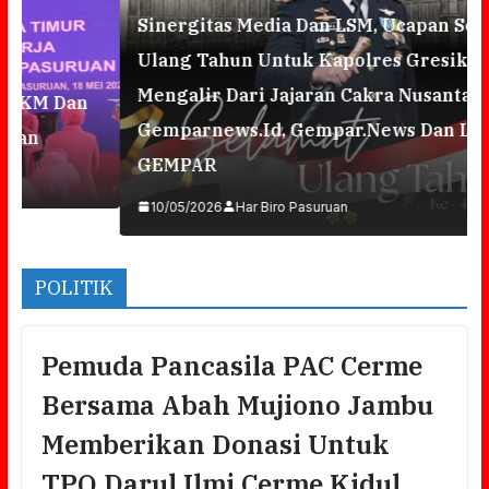
Sinergitas Media Dan LSM, Ucapan Selamat
Ulang Tahun Untuk Kapolres Gresik
Mengalir Dari Jajaran Cakra Nusantara,
Gemparnews.id, Gempar.news Dan LSM
GEMPAR
10/05/2026
Har Biro Pasuruan
POLITIK
Pemuda Pancasila PAC Cerme
Bersama Abah Mujiono Jambu
Memberikan Donasi Untuk
TPQ Darul Ilmi Cerme Kidul