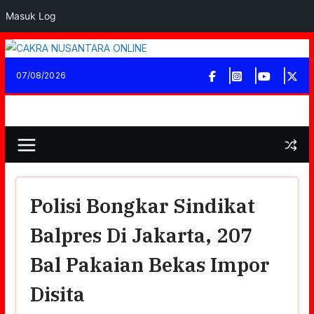
Masuk Log
Skip
to
07/08/2026
content
Polisi Bongkar Sindikat
Balpres Di Jakarta, 207
Bal Pakaian Bekas Impor
Disita