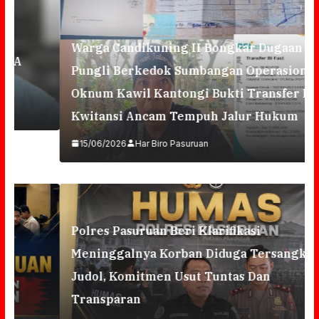
Warga Candikuning II Bongkar Dugaan
Pungli Berkedok Sumbangan Operasional
Oknum Kawil Kantongi Bukti Transfer Dan
Kwitansi Ancam Tempuh Jalur Hukum
15/06/2026
Har Biro Pasuruan
Polres Pasuruan Beri Klarifikasi
Meninggalnya Korban Diduga Tersangka
Judol, Komitmen Usut Tuntas Dan
Transparan