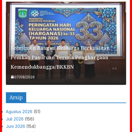
Komitmen Bangun Keluarga Berkualitas,
Pemkab Pasuruan Terima Penghargaan
Kemendukbangga/BKKBN
07/08/2026
Arsip
Agustus 2026
(51)
Juli 2026
(156)
Juni 2026
(154)