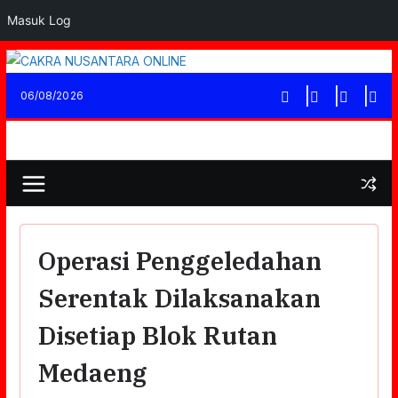
Masuk Log
Skip
to
06/08/2026
content
Operasi Penggeledahan
Serentak Dilaksanakan
Disetiap Blok Rutan
Medaeng