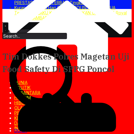
PRESTASI Mediasi TERBAIK Tingkat Nasional
Kurang dari DUA Hari GerCep POLISI Amankan DUA
Terduga PELAKU Kasus PERAMPOKAN Counter HP Royal
Phone di AMBARAWA
10/08/2026
Tim Dokkes Polres Magetan Uji
Food Safety Di SPPG Poncol
DUNIA
POLITIK
NUSANTARA
HUKRIM
HIBURAN
OLAHRAGA
PENDIDIKAN
KESEHATAN
DAERAH
INVESTIGASI
DUNIA