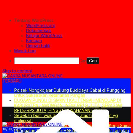
Tentang WordPress
WordPress.org
Dokumentasi
Belajar WordPress
Bantuan
Umpan balik
Masuk Log
Cari
Skip to content
TERBARU
Polsek Nongkojajar Dukung Budidaya Cabai di Pungging
untuk Sukseskan Ketahanan Pangan
DUGAAN PUNGLI DI SMKN 1 KALITENGAH MENCUAP DI
KABUPATEN LAMONGAN: INFAK RP1,9 JUTA, SERAGAM
RP1,8-RP2 JUTA, HINGGA PENAHANAN IJAZAH
Sedekah bumi wujud rasa syukur atas hasil panen yg
melimpah
DSI Jawa Timur dan PN SuraBaya PERPANJANG Kerja Sama
10/08/2026
Penguatan MEDIASI Non-HAKIM Sebagai Langkah Lanjutan